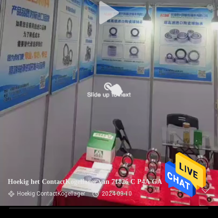
Hoekig het ContactKogellager van 71826 C P4A GA
Hoekig ContactKogellager
2024-03-10