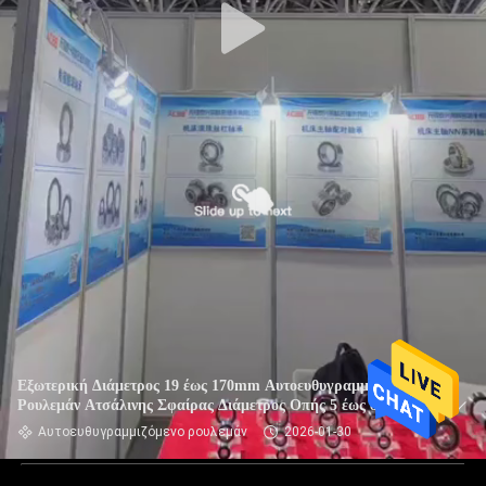
Εξωτερική Διάμετρος 19 έως 170mm Αυτοευθυγραμμιζόμενο
Ρουλεμάν Ατσάλινης Σφαίρας Διάμετρος Οπής 5 έως 80mm
Δυναμικό Φορτίο 8710 Σχεδιασμένο για Ομαλή Λειτουργία
Αυτοευθυγραμμιζόμενο ρουλεμάν
2026-01-30