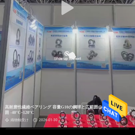
高耐磨性繊維ベアリング 容量G10の鋼球と広範囲の温度範
囲 -40°C~120°C
織物軸受け
2026-01-30