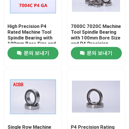
High Precision P4
7000C 7020C Machine
Rated Machine Tool
Tool Spindle Bearing
Spindle Bearing with
with 100mm Bore Size
100mm Bore Size and
and P4 Precision
1000RPM-60000RPM
Rating for High
문의 보내기
문의 보내기
Speed
Performance
집
제품
Single Row Machine
P4 Precision Rating
우리에 대하여