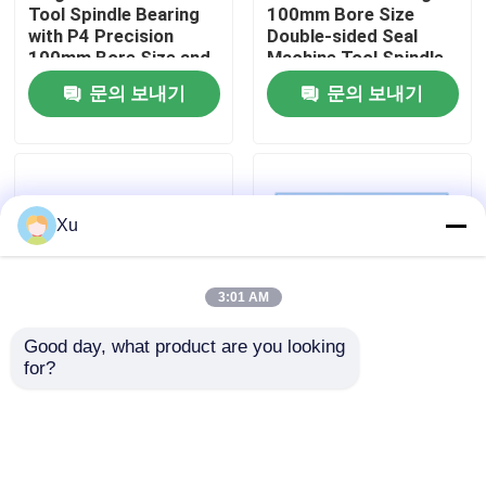
Tool Spindle Bearing
100mm Bore Size
with P4 Precision
Double-sided Seal
100mm Bore Size and
Machine Tool Spindle
공장 여행
Intermediate Preload
Bearing Angular
문의 보내기
문의 보내기
Contact Ball Bearing
품질 관리
연락주세요
Xu
앵귤러 콘택트 볼 베어링
3:01 AM
공세 앵귤러 콘택트 볼 베어링
Good day, what product are you looking 
for?
100mm Bore Size
P4 Precision Angular
Machine Tool Spindle
Contact Ball Bearing
요업 볼 베어링
Bearing with
with 100mm Bore Size
1000RPM-60000RPM
and 15/25 Degree
Speed and P4
Contact Angle for
문의 보내기
문의 보내기
이중 열 원통형 롤러 베어링
Precision Rating
Machine Tools