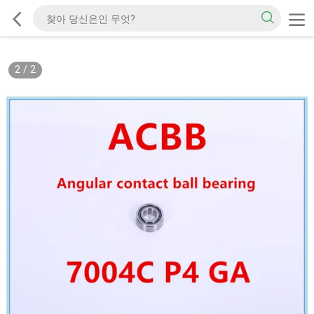
2
/
2