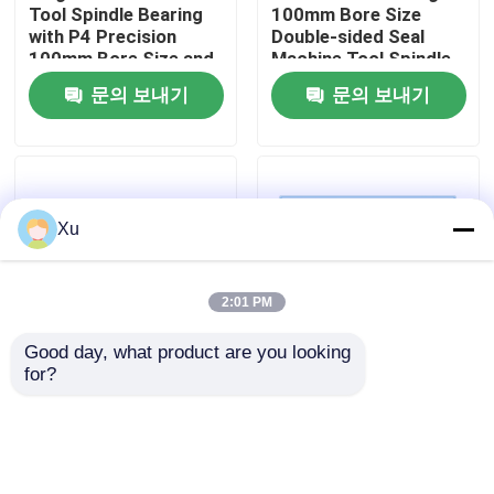
Tool Spindle Bearing
100mm Bore Size
with P4 Precision
Double-sided Seal
100mm Bore Size and
Machine Tool Spindle
공장 여행
Intermediate Preload
Bearing Angular
문의 보내기
문의 보내기
Contact Ball Bearing
품질 관리
연락주세요
Xu
앵귤러 콘택트 볼 베어링
2:01 PM
공세 앵귤러 콘택트 볼 베어링
Good day, what product are you looking 
for?
100mm Bore Size
P4 Precision Angular
Machine Tool Spindle
Contact Ball Bearing
요업 볼 베어링
Bearing with
with 100mm Bore Size
1000RPM-60000RPM
and 15/25 Degree
Speed and P4
Contact Angle for
문의 보내기
문의 보내기
이중 열 원통형 롤러 베어링
Precision Rating
Machine Tools