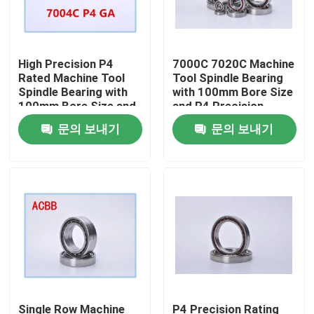
High Precision P4
7000C 7020C Machine
Rated Machine Tool
Tool Spindle Bearing
Spindle Bearing with
with 100mm Bore Size
100mm Bore Size and
and P4 Precision
1000RPM-60000RPM
Rating for High
문의 보내기
문의 보내기
Speed
Performance
집
제품
Single Row Machine
P4 Precision Rating
우리에 대하여