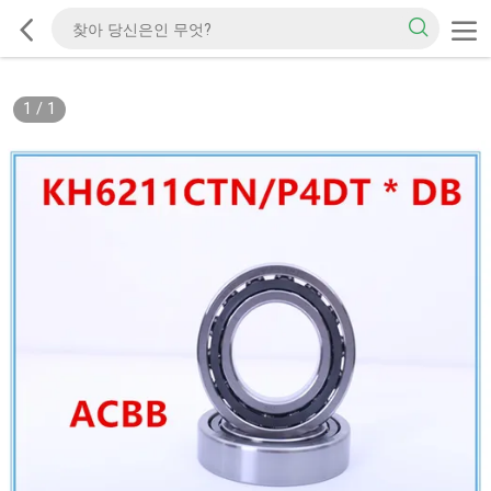
1
/
1