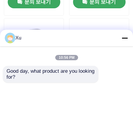
문의 보내기
문의 보내기
공장 여행
품질 관리
Xu
연락주세요
10:56 PM
Good day, what product are you looking 
앵귤러 콘택트 볼 베어링
for?
원통형 도공 4점 접촉
60 4P 시리즈와 62 4P
각자 베어링 크롬 스틸
시리즈 저속도 4점 접촉
GCr15에서 만든 방사
볼베아링
공세 앵귤러 콘택트 볼 베어링
선 및 축적 부하를 지원
문의 보내기
문의 보내기
요업 볼 베어링
이중 열 원통형 롤러 베어링
홈
사이트맵
연락처
Desktop Site