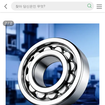
2
/
2