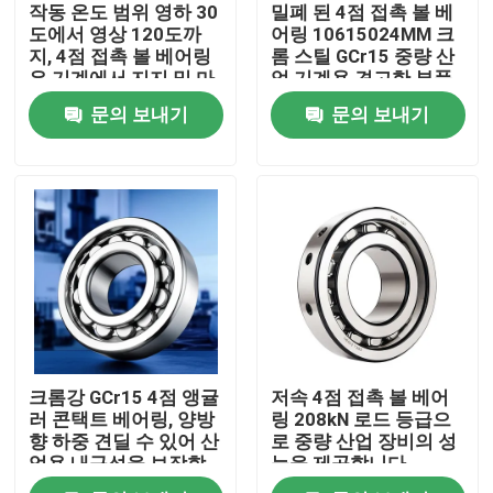
작동 온도 범위 영하 30
밀폐 된 4점 접촉 볼 베
도에서 영상 120도까
어링 10615024MM 크
지, 4점 접촉 볼 베어링
롬 스틸 GCr15 중량 산
은 기계에서 지지 및 마
업 기계용 견고한 부품
찰 감소를 제공합니다.
문의 보내기
문의 보내기
집
크롬강 GCr15 4점 앵귤
저속 4점 접촉 볼 베어
제품
러 콘택트 베어링, 양방
링 208kN 로드 등급으
향 하중 견딜 수 있어 산
로 중량 산업 장비의 성
업용 내구성을 보장합
능을 제공합니다
니다.
우리에 대하여