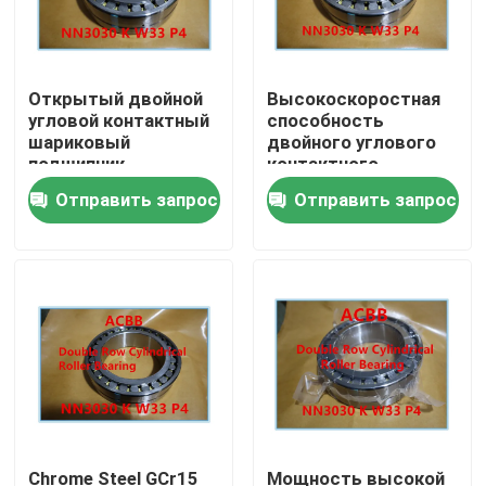
Открытый двойной
Высокоскоростная
угловой контактный
способность
шариковый
двойного углового
подшипник,
контактного
предназначенный
шарикового
Отправить запрос
Отправить запрос
для высокой
подшипника
радиальной
Операционная
жесткости и
скорость от 2000 до
долговечности при
2500 оборотов в
больших нагрузках в
секунду Внешний
производстве
диаметр
варьируется в
Дом
зависимости от
размера сверла
Продукты
Chrome Steel GCr15
Мощность высокой
О нас