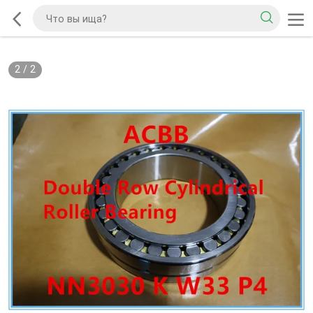
2
/
2