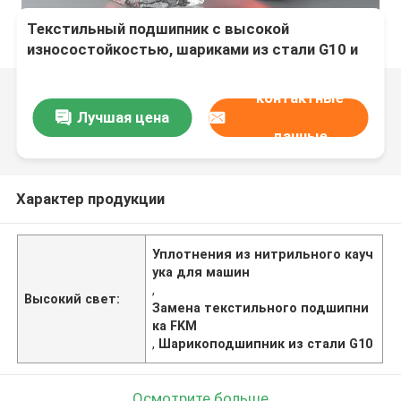
Текстильный подшипник с высокой
износостойкостью, шариками из стали G10 и
широким диапазоном температур от -40°C до
120°C
контактные
Лучшая цена
данные
Характер продукции
Уплотнения из нитрильного кауч
ука для машин
,
Высокий свет:
Замена текстильного подшипни
ка FKM
,
Шарикоподшипник из стали G10
Осмотрите больше