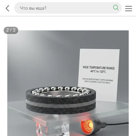
2
/
2