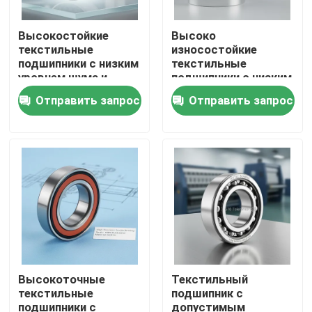
Высокостойкие
Высоко
текстильные
износостойкие
подшипники с низким
текстильные
уровнем шума и
подшипники с низким
широким диапазоном
уровнем шума и
Отправить запрос
Отправить запрос
температур от -40°C
скоростью до 3000
до 120°C
оборотов в минуту
для трансмиссии и
приборов
Дом
Продукты
Высокоточные
Текстильный
текстильные
подшипник с
подшипники с
допустимым
О нас