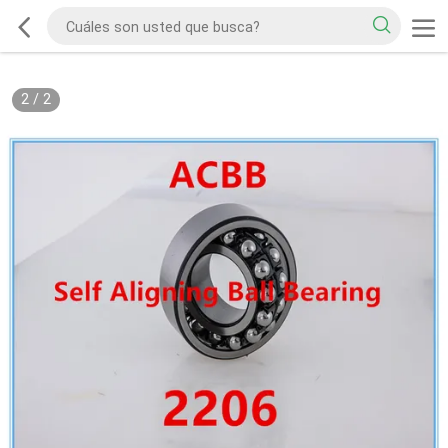
2
/
2