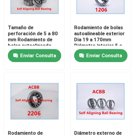
Tamaño de
Rodamiento de bolas
perforación de 5 a 80
autoalineable exterior
mm Rodamiento de
Dia 19 a 170mm
bolas autoalineado
Diámetro interior 5 a
que incorpora carga
80mm Carga dinámica
Enviar Consulta
Enviar Consulta
dinámica 8710
8710 Diseñado para
Adecuado para varios
un funcionamiento
sistemas mecánicos
suave
Hogar
Productos
Rodamiento de
Diámetro externo de
Sobre nosotros