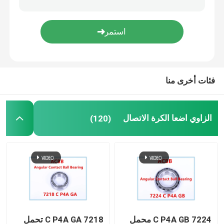
تحمل النسيج
توربو مضخة تحمل
فئات أخرى منا
تحمل الروبوت
الزاوي اضعا الكرة الاتصال
(120)
7224 C P4A GB محمل
7218 C P4A GA تحمل