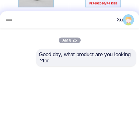
FL7602020 / P4 DBB
CSG-14 P4 مخصص
Xu
شفة دعم الكرة اللولبية
الكرات عالية السرعة
8:25 AM
افضل سعر
افضل سعر
Good day, what product are you looking 
for?
اتصل بنا
اتصل بنا
عرض المزيد
منزل
حول نا
اتصل بنا
Desktop Site
خريطة الموقع
Privacy Policy