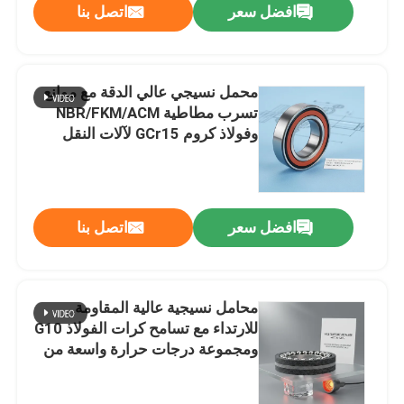
افضل سعر
اتصل بنا
محمل نسيجي عالي الدقة مع موانع
تسرب مطاطية NBR/FKM/ACM
وفولاذ كروم GCr15 لآلات النقل
افضل سعر
اتصل بنا
محامل نسيجية عالية المقاومة
للارتداء مع تسامح كرات الفولاذ G10
ومجموعة درجات حرارة واسعة من
-40 °C إلى 120 °C