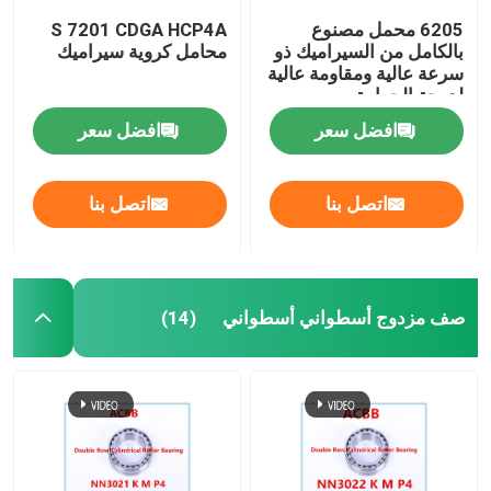
6205 محمل مصنوع
S 7201 CDGA HCP4A
بالكامل من السيراميك ذو
محامل كروية سيراميك
سرعة عالية ومقاومة عالية
لدرجة الحرارة
افضل سعر
افضل سعر
اتصل بنا
اتصل بنا
صف مزدوج أسطواني أسطواني
(14)