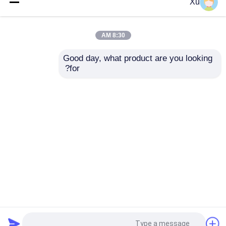
FL7602020 / P4 DBB
CSG-14 P4 مخصص
Xu
شفة دعم الكرة اللولبية
الكرات عالية السرعة
8:30 AM
افضل سعر
افضل سعر
Good day, what product are you looking 
for?
اتصل بنا
اتصل بنا
عرض المزيد
منزل
حول نا
اتصل بنا
Desktop Site
خريطة الموقع
Privacy Policy
جودة
الزاوي اضعا الكرة الاتصال
مصنع
الصين.Copyright © 2026 Wuxi Taixinglai Precision