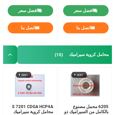
افضل سعر
افضل سعر
تحمل النسيج
اتصل بنا
اتصل بنا
توربو مضخة تحمل
تحمل الروبوت
محامل كروية سيراميك
(10)
6205 محمل مصنوع
S 7201 CDGA HCP4A
بالكامل من السيراميك ذو
محامل كروية سيراميك