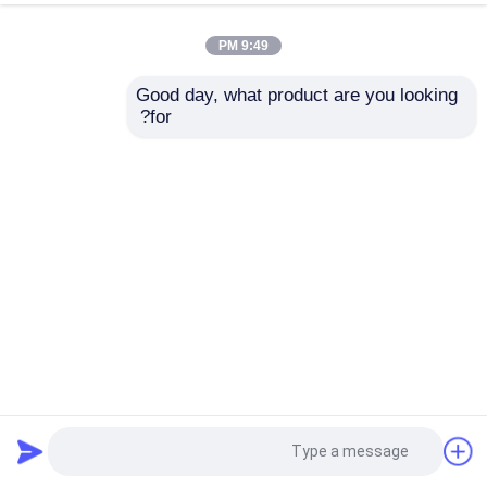
9:49 PM
Good day, what product are you looking 
for?
نطاق درجة الحرارة التشغيلية من -30 درجة مئوية إلى -120 درجة
مئوية محامل الكرة ذو أربع نقاط اتصال يوفر الدعم والحد من
الاحتكاك في الآلات
أربع نقاط إتصال كروي
2026-01-30