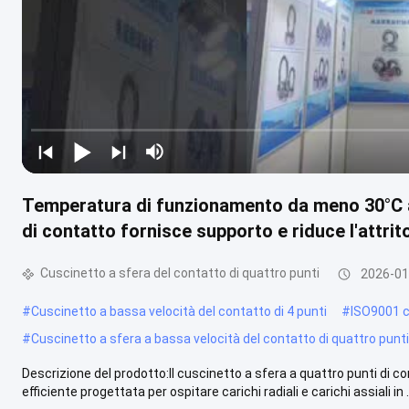
Temperatura di funzionamento da meno 30°C a p
di contatto fornisce supporto e riduce l'attri
Cuscinetto a sfera del contatto di quattro punti
2026-01
#
Cuscinetto a bassa velocità del contatto di 4 punti
#
ISO9001 c
#
Cuscinetto a sfera a bassa velocità del contatto di quattro punti
Descrizione del prodotto:Il cuscinetto a sfera a quattro punti di 
efficiente progettata per ospitare carichi radiali e carichi assiali in .