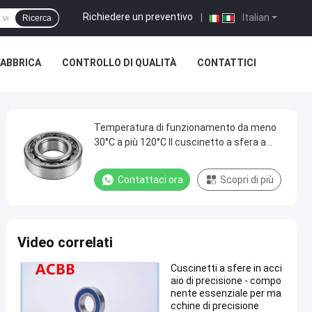
Richiedere un preventivo
|
Italian
Ricerca
FABBRICA
CONTROLLO DI QUALITÀ
CONTATTICI
Temperatura di funzionamento da meno
30°C a più 120°C Il cuscinetto a sfera a
quattro punti di contatto fornisce
supporto e riduce l'attrito nella macchina
Contattaci ora
Scopri di più
Video correlati
Cuscinetti a sfere in acci
aio di precisione - compo
nente essenziale per ma
cchine di precisione