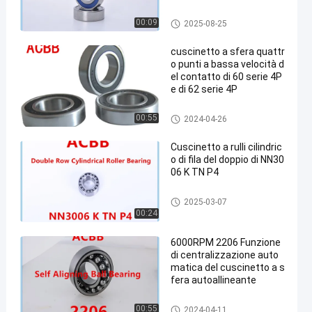
Cuscinetti a sfera minuscoli
00:09
2025-08-25
cuscinetto a sfera quattr
o punti a bassa velocità d
el contatto di 60 serie 4P
e di 62 serie 4P
Cuscinetto a sfera del contatt
00:55
2024-04-26
o di quattro punti
Cuscinetto a rulli cilindric
o di fila del doppio di NN30
06 K TN P4
Cuscinetto a rulli cilindrico di
2025-03-07
doppia fila
00:24
6000RPM 2206 Funzione
di centralizzazione auto
matica del cuscinetto a s
fera autoallineante
Cuscinetto a sfere autoallinea
00:55
2024-04-11