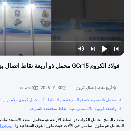
فولاذ الكروم GCr15 محمل ذو أربعة نق
أربع نقاط إتصال كروي
4 views
2026-01-30
#
محمل تلامس منخفض السرعة من 4 نقاط
#
محمل كروي ملامس رباعي الن
#
واضعة كروية ملامسة رباعية النقاط منخفضة السرعة
وصف المنتج:محامل الكرات ذو النقاط الأربعة هو محامل متعدد الاستخدامات وق
المحامل هو مكون أساسي في الآلات حيث تكون القوى الشعاعية وا...
عرض ال