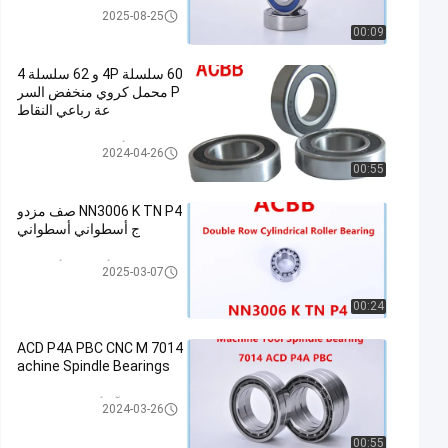
محامل كروية صغيرة
2025-08-25
00:09
60 سلسلة 4P و 62 سلسلة 4
P محمل كروي منخفض السر
عة رباعي النقاط
أربع نقاط إتصال كروي
2024-04-26
00:55
NN3006 K TN P4 صف مزدو
ج أسطواني أسطواني
صف مزدوج أسطواني أسطواني
2025-03-07
00:24
7014 ACD P4A PBC CNC M
achine Spindle Bearings
آلة أداة تحمل المغزل
2024-03-26
00:55