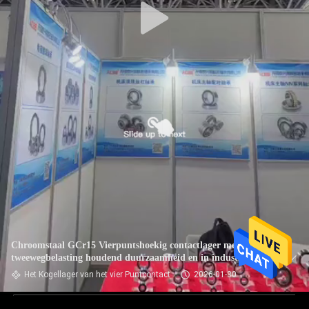
Chroomstaal GCr15 Vierpuntshoekig contactlager met
tweewegbelasting houdend duurzaamheid en in industriële
Het Kogellager van het vier Puntcontact
2026-01-30