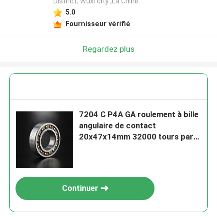
District, Wuxi city ,La Chine
5.0
Fournisseur vérifié
Regardez plus
7204 C P4A GA roulement à bille
angulaire de contact
20x47x14mm 32000 tours par
minute à grande vitesse avec
précision P4A et angle de
contact de 15° pour broche CNC
Continuer