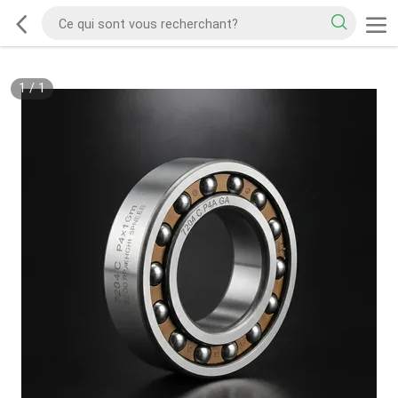
1
/
1