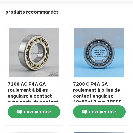
produits recommandés
7208 AC P4A GA
7208 C P4A GA
roulement à billes
roulement à billes de
Maison
angulaire à contact
contact angulaire
avec angle de contact
40x80x18 mm 18000
de 25° 40x80x18 mm
tours par minute pour
envoyer une
envoyer une
Produits
pour spindles CNC à
centre d'usinage lourd
16 000 tours par
demande
demande
minute
Au sujet de nous