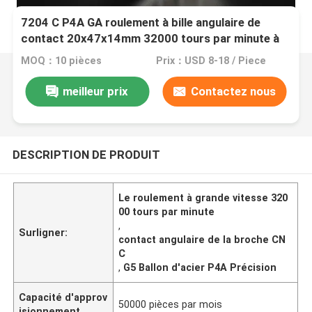
7204 C P4A GA roulement à bille angulaire de
contact 20x47x14mm 32000 tours par minute à
grande vitesse avec précision P4A et angle de
MOQ：10 pièces
Prix：USD 8-18 / Piece
contact de 15° pour broche CNC
meilleur prix
Contactez nous
DESCRIPTION DE PRODUIT
Le roulement à grande vitesse 320
00 tours par minute
,
Surligner:
contact angulaire de la broche CN
C
,
G5 Ballon d'acier P4A Précision
Capacité d'approv
50000 pièces par mois
isionnement