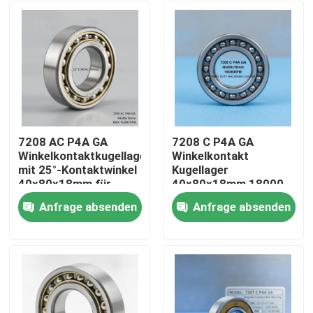
7208 AC P4A GA
7208 C P4A GA
Winkelkontaktkugellager
Winkelkontakt
mit 25°-Kontaktwinkel
Kugellager
40x80x18mm für
40x80x18mm 18000
16000 RPM CNC
Drehzahl pro Sekunde
Anfrage absenden
Anfrage absenden
Spindeln
für
Haus
Hochleistungsmaschinen
Produkte
Über uns