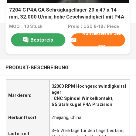
7204 C P4A GA Schrägkugellager 20 x 47 x 14
mm, 32.000 U/min, hohe Geschwindigkeit mit P4A-
Präzision und 15° Kontaktwinkel für CNC-Spindel
MOQ：10 Stück
Preis：USD 8-18 / Piece
Kontaktieren Sie
Bestpreis
uns
PRODUKT-BESCHREIBUNG
32000 RPM Hochgeschwindigkeitsl
ager
Markieren:
,
CNC Spindel Winkelkontakt
,
G5 Stahlkugel P4A Präzision
Herkunftsort
Zhejiang, China
3–5 Werktage für den Lagerbestand,
Lieferzeit