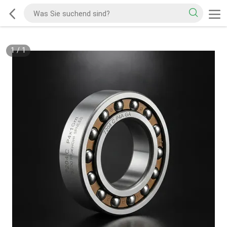
1
/
1