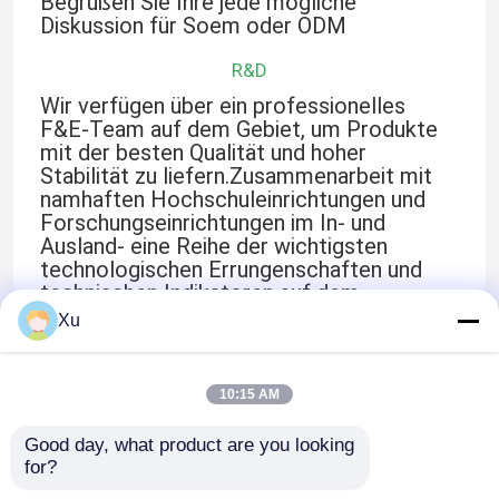
Begrüßen Sie Ihre jede mögliche
Diskussion für Soem oder ODM
Fabrik-Ausflug
R&D
Wir verfügen über ein professionelles
F&E-Team auf dem Gebiet, um Produkte
Qualitätskontrolle
mit der besten Qualität und hoher
Stabilität zu liefern.Zusammenarbeit mit
namhaften Hochschuleinrichtungen und
Treten Sie mit uns in Verbindung
Forschungseinrichtungen im In- und
Ausland- eine Reihe der wichtigsten
technologischen Errungenschaften und
Eckiges Kontakt-Kugellager
technischen Indikatoren auf dem
internationalen fortgeschrittenen Niveau.
Xu
Gestoßenes eckiges Kontakt-Kugellager
10:15 AM
Keramische Kugellager
Good day, what product are you looking 
for?
Doppeltes Reihen-Zylinderrollenlager