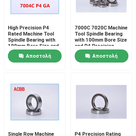
High Precision P4
7000C 7020C Machine
Rated Machine Tool
Tool Spindle Bearing
Spindle Bearing with
with 100mm Bore Size
100mm Bore Size and
and P4 Precision
1000RPM-60000RPM
Rating for High
Αποστολή
Αποστολή
Speed
Performance
ερώτησης
ερώτησης
Σπίτι
Προϊόντα
Single Row Machine
P4 Precision Rating
Περίπου εμείς