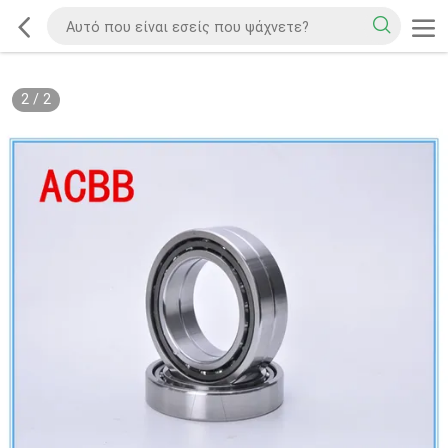
2
/
2