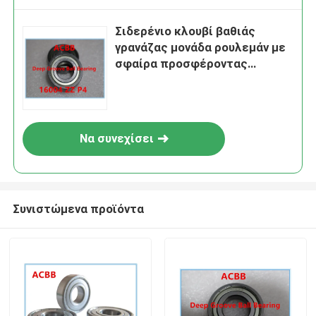
Σιδερένιο κλουβί βαθιάς
γρανάζας μονάδα ρουλεμάν με
σφαίρα προσφέροντας
ταχύτητα 47000rpm Αξιόπιστη
στη βιομηχανική
αυτοματοποίηση και τα βαριά
μηχανήματα
Να συνεχίσει
Συνιστώμενα προϊόντα