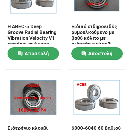
Η ABEC-5 Deep
Ειδικό σιδηροειδές
Groove Radial Bearing
ρυμουλκούμενο με
Vibration Velocity V1
βαθύ κόλπο με
παρέχει ανώτερο
σιδερένιο κλουβί
χειρισμό φορτίου και
Αποστολή
Αποστολή
ομαλή περιστροφή
ερώτησης
ερώτησης
Σπίτι
Προϊόντα
Σιδερένιο κλουβί
6000-6040 60 βαθιού
Περίπου εμείς