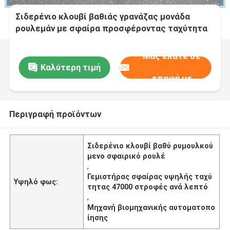
Σιδερένιο κλουβί βαθιάς γρανάζας μονάδα
ρουλεμάν με σφαίρα προσφέροντας ταχύτητα
47000rpm Αξιόπιστη στη βιομηχανική
αυτοματοποίηση και τα βαριά μηχανήματα
Μας ελάτε σε
Καλύτερη τιμή
επαφή με
Περιγραφή προϊόντων
Σιδερένιο κλουβί βαθύ ρυμουλκού
μενο σφαιρικό ρουλέ
,
Γεμιστήρας σφαίρας υψηλής ταχύ
Υψηλό φως:
τητας 47000 στροφές ανά λεπτό
,
Μηχανή βιομηχανικής αυτοματοπο
ίησης