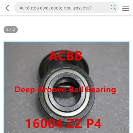
2
/
2