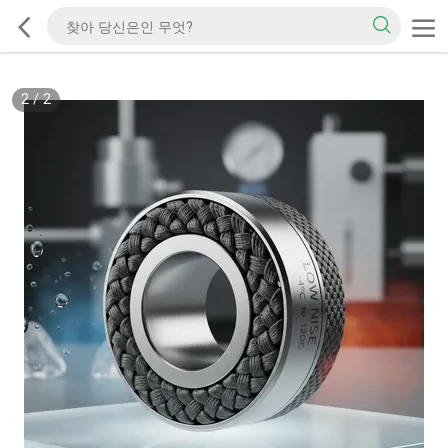
2
/
2