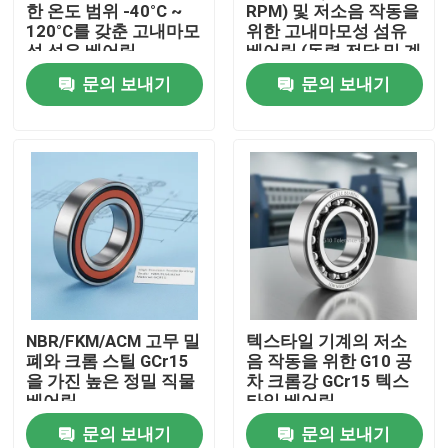
한 온도 범위 -40°C ~
RPM) 및 저소음 작동을
120°C를 갖춘 고내마모
위한 고내마모성 섬유
성 섬유 베어링
베어링 (동력 전달 및 계
측기용)
문의 보내기
문의 보내기
집
NBR/FKM/ACM 고무 밀
텍스타일 기계의 저소
폐와 크롬 스틸 GCr15
음 작동을 위한 G10 공
제품
을 가진 높은 정밀 직물
차 크롬강 GCr15 텍스
베어링
타일 베어링
문의 보내기
문의 보내기
우리에 대하여