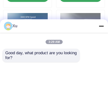
공장 여행
Xu
품질 관리
3:29 AM
연락주세요
Good day, what product are you looking 
for?
섬유 복합기술의 섬유
내마모성 섬유 베어링
앵귤러 콘택트 볼 베어링
베어링은 최대 3000
(G10 강철 볼 및 -40°C
RPM의 속도, 낮은 소음
~ 120°C의 넓은 온도
작동 및 높은 마모 저항
범위)
공세 앵귤러 콘택트 볼 베어링
을 제공합니다.
문의 보내기
문의 보내기
요업 볼 베어링
홈
사이트맵
연락처
Desktop Site
이중 열 원통형 롤러 베어링
사이트맵
Privacy Policy