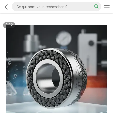
2
/
2