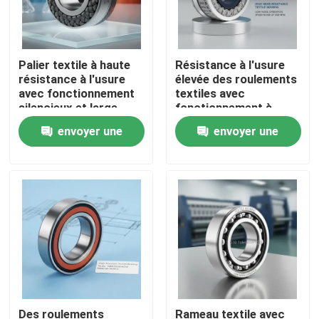
Palier textile à haute
Résistance à l'usure
résistance à l'usure
élevée des roulements
avec fonctionnement
textiles avec
silencieux et large
fonctionnement à
plage de température
faible bruit et vitesse
envoyer une
envoyer une
de -40°C à 120°C
jusqu'à 3000 tr/min
pour transmission et
demande
demande
instruments
Maison
Produits
Des roulements
Rameau textile avec
Au sujet de nous