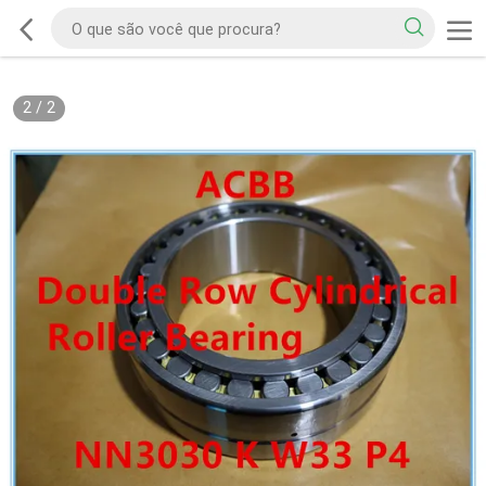
2
/
2