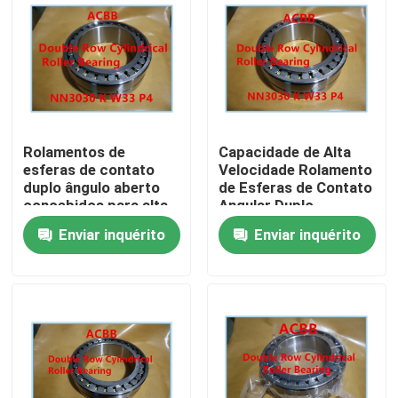
Rolamentos de
Capacidade de Alta
esferas de contato
Velocidade Rolamento
duplo ângulo aberto
de Esferas de Contato
concebidos para alta
Angular Duplo
rigidez radial e
Velocidade
Enviar inquérito
Enviar inquérito
durabilidade em
operacional 2000RPM
cargas pesadas na
a 2500RPM Diâmetro
fabricação
externo varia com
Casa
base no tamanho do
furo
Produtos
Sobre nós