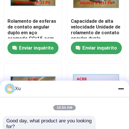
Excursão da fábrica
Rolamento de esferas
Capacidade de alta
de contato angular
velocidade Unidade de
duplo em aço
rolamento de contato
Controle da qualidade
cromado GCr15 com
angular dupla
ângulo de contato de
Adequada para
Enviar inquérito
Enviar inquérito
15° a 40°, projetado
velocidade
Contacte-nos
para caixas de
operacional 2000RPM
engrenagens e
2500RPM
máquinas pesadas
Durabilidade e
Rolamento de esferas angular do contato
desempenho
Xu
Rolamento de esferas angular empurrado do contato
Rolamentos de esferas cerâmicos
10:54 AM
Good day, what product are you looking 
NN3030 K W33 P4
As séries de NN
Rolamento de rolo cilíndrico da fileira dobro
for?
Rolamentos
dobram o rolamento