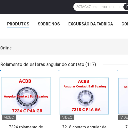
P
PRODUTOS
SOBRE NÓS
EXCURSÃO DA FÁBRICA
CO
 Online
Rolamento de esferas angular do contato
(117)
MELHOR PREÇO
MELHOR PREÇO
MEL
7224 rolamento de
7218 contato angular de
7