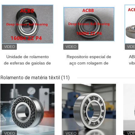
MELHOR PREÇO
MELHOR PREÇO
MEL
Unidade de rolamento
Repositorio especial de
AB
de esferas de gaiolas de
aço com rolagem de
vi
ferro oferecendo
esferas de ranhura
velocidade de 47000rpm
profunda com caixa de
pr
Rolamento de matéria têxtil
(11)
Confiabilidade em
ferro, adequado para
m
MELHOR PREÇO
MELHOR PREÇO
MEL
automação industrial e
equipamentos
sup
máquinas pesadas
mecânicos pesados