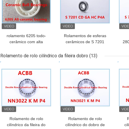
rolamento 6205 todo-
Rolamentos de esferas
cerâmico com alta
cerâmicos de S 7201
28
velocidade e resistência
CDGA HCP4A
da 
de alta temperatura
Rolamento de rolo cilíndrico da fileira dobro
(13)
MELHOR PREÇO
MELHOR PREÇO
MEL
Rolamento de rolo
Rolamento de rolo
R
cilíndrico da fileira do
cilíndrico do dobro de
ci