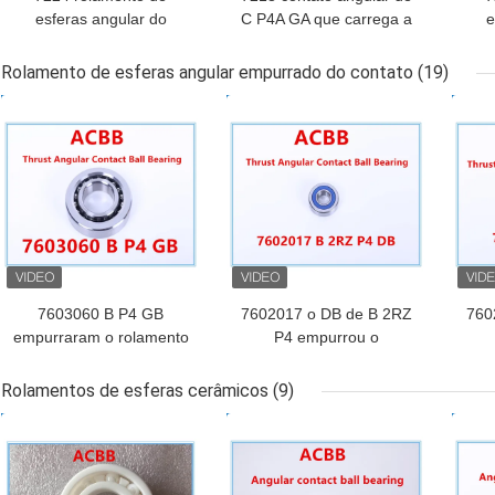
esferas angular do
C P4A GA que carrega a
e
contato de C P4A GB
rigidez alta
co
Rolamento de esferas angular empurrado do contato
(19)
MELHOR PREÇO
MELHOR PREÇO
MEL
7603060 B P4 GB
7602017 o DB de B 2RZ
760
empurraram o rolamento
P4 empurrou o
de esferas angular do
rolamento de esferas
ro
contato
angular do contato
a
Rolamentos de esferas cerâmicos
(9)
MELHOR PREÇO
MELHOR PREÇO
MEL