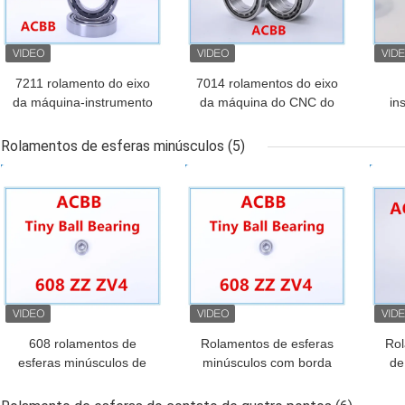
7211 rolamento do eixo
7014 rolamentos do eixo
da máquina-instrumento
da máquina do CNC do
in
do ACD P4A GA
ACD P4A PBC
Rolamentos de esferas minúsculos
(5)
MELHOR PREÇO
MELHOR PREÇO
MEL
608 rolamentos de
Rolamentos de esferas
Rol
esferas minúsculos de
minúsculos com borda
de
ZZ Z4V4
da flange
co