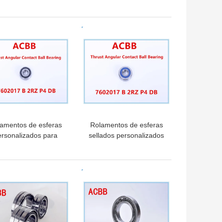
bro de NN3016 K M
dobro de NN3007 K M
P4
W33 P4
HOR PREÇO
MELHOR PREÇO
amentos de esferas
Rolamentos de esferas
ersonalizados para
sellados personalizados
uinas industriais e
P6 P5 P4 Resistentes à
icações automotivas
corrosão de precisão
HOR PREÇO
MELHOR PREÇO