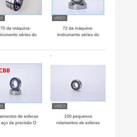
70 da máquina-
72 da máquina-
strumento séries do
instrumento séries do
rolamento do eixo
rolamento do eixo
HOR PREÇO
MELHOR PREÇO
amentos de esferas
100 pequenos
 aço de precisão O
rolamentos de esferas
mponente essencial
em um pacote redondo e
para máquinas de
20 limites de velocidade