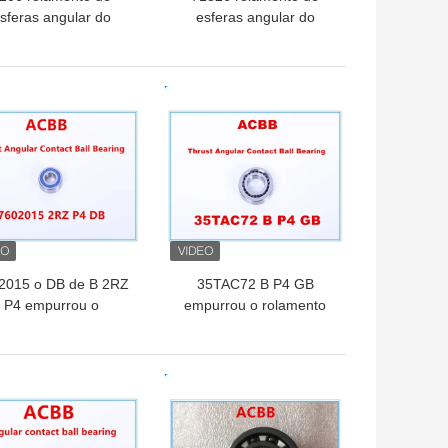
sferas angular do
esferas angular do
ntato de C P4A GA
contato de C P4A GA
HOR PREÇO
MELHOR PREÇO
2015 o DB de B 2RZ
35TAC72 B P4 GB
P4 empurrou o
empurrou o rolamento
lamento de esferas
de esferas angular do
ngular do contato
contato
HOR PREÇO
MELHOR PREÇO