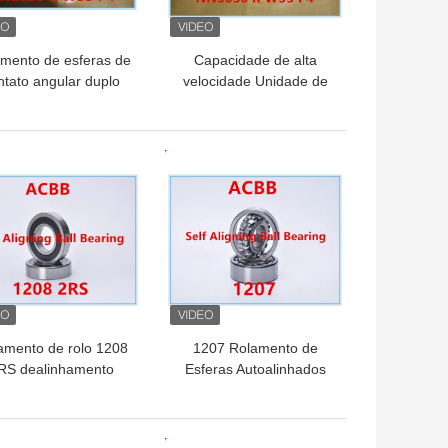
mento de esferas de
Capacidade de alta
ntato angular duplo
velocidade Unidade de
aço cromado GCr15
rolamento de contato
 ângulo de contato
angular dupla Adequada
15° a 40°, projetado
para velocidade
HOR PREÇO
MELHOR PREÇO
para caixas de
operacional 2000RPM
engrenagens e
2500RPM Durabilidade e
áquinas pesadas
desempenho
amento de rolo 1208
1207 Rolamento de
RS dealinhamento
Esferas Autoalinhados
8000RPM-9000RPM