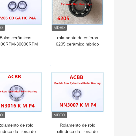
Bolas cerâmicas
rolamento de esferas
000RPM-30000RPM
6205 cerâmico híbrido
precisão de S 7205
CDGA HCP4A
HOR PREÇO
MELHOR PREÇO
olamento de rolo
Rolamento de rolo
líndrico da fileira do
cilíndrico da fileira do