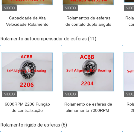
Capacidade de Alta
Rolamentos de esferas
Rola
Velocidade Rolamento
de contato duplo ângulo
co
de Esferas de Contato
aberto concebidos para
em 
Angular Duplo
alta rigidez radial e
com
Rolamento autocompensador de esferas
(11)
Velocidade operacional
durabilidade em cargas
de 
MELHOR PREÇO
MELHOR PREÇO
MEL
2000RPM a 2500RPM
pesadas na fabricação
Diâmetro externo varia
com base no tamanho
m
do furo
6000RPM 2206 Função
Rolamento de esferas de
Rol
de centralização
alinhamento 7000RPM-
2
automática de
80000RPM de 2204
rolamentos de esferas
autos
Rolamento rígido de esferas
(6)
auto-alinhados