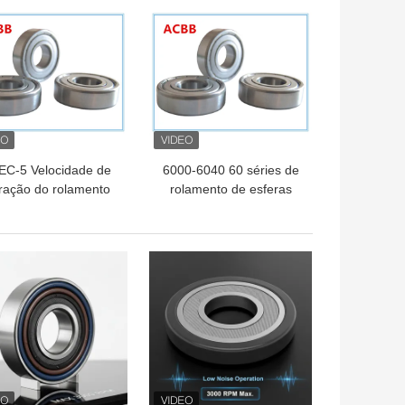
HOR PREÇO
MELHOR PREÇO
EC-5 Velocidade de
6000-6040 60 séries de
bração do rolamento
rolamento de esferas
radial de ranhura
profundo do sulco
ofunda V1 fornece
anuseio de carga
HOR PREÇO
MELHOR PREÇO
erior e desempenho
de rotação suave