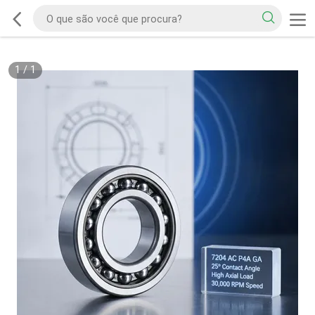
1
/
1