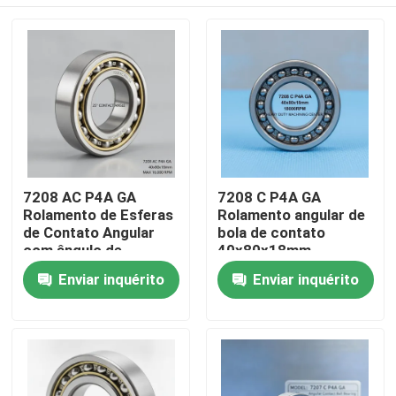
7208 AC P4A GA
7208 C P4A GA
Rolamento de Esferas
Rolamento angular de
de Contato Angular
bola de contato
com ângulo de
40x80x18mm
contato de 25°
18000RPM para
Casa
Enviar inquérito
Enviar inquérito
40x80x18mm para
centro de usinagem
16000 RPM CNC
pesado
Spindles
Produtos
Sobre nós