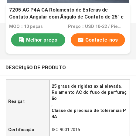
7205 AC P4A GA Rolamento de Esferas de
Contato Angular com Ângulo de Contato de 25° e
Precisão P4A para Aplicações de 26.000 RPM
MOQ：10 peças
Preço：USD 10-22 / Piece
Melhor preço
Contacte-nos
DESCRIçãO DE PRODUTO
25 graus de rigidez axial elevada
,
Rolamento AC do fuso de perfuraç
ão
Realçar:
,
Classe de precisão de tolerância P
4A
Certificação
ISO 9001:2015