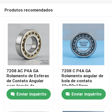
Produtos recomendados
7208 AC P4A GA
7208 C P4A GA
Rolamento de Esferas
Rolamento angular de
Casa
de Contato Angular
bola de contato
com ângulo de
40x80x18mm
contato de 25°
18000RPM para
Enviar inquérito
Enviar inquérito
Produtos
40x80x18mm para
centro de usinagem
16000 RPM CNC
pesado
Spindles
Sobre nós