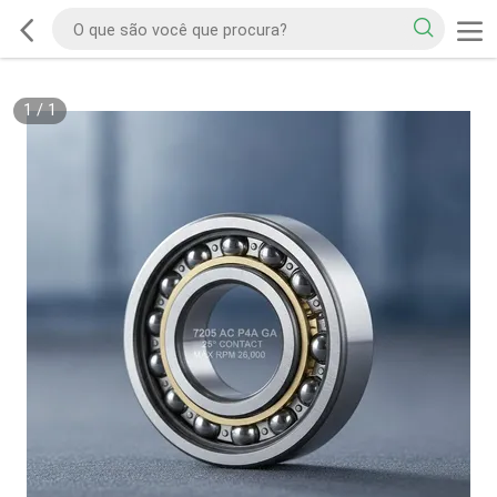
1
/
1