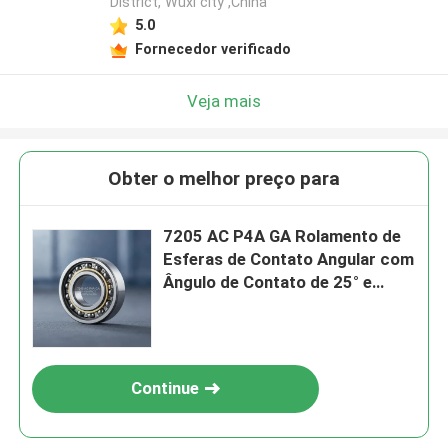
District, Wuxi city ,China
5.0
Fornecedor verificado
Veja mais
Obter o melhor preço para
7205 AC P4A GA Rolamento de
Esferas de Contato Angular com
Ângulo de Contato de 25° e
Precisão P4A para Aplicações
de 26.000 RPM
Continue