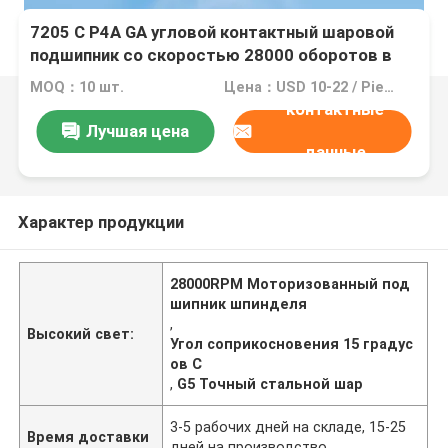
7205 C P4A GA угловой контактный шаровой
подшипник со скоростью 28000 оборотов в
минуту, точностью P4A и стальными шарами
MOQ：10 шт.
Цена：USD 10-22 / Piece
G5 для моторизированных шпинделей
контактные
Лучшая цена
данные
Характер продукции
28000RPM Моторизованный под
шипник шпинделя
,
Высокий свет:
Угол соприкосновения 15 градус
ов C
,
G5 Точный стальной шар
3-5 рабочих дней на складе, 15-25
Время доставки
дней на производство.