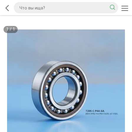
1
/
1