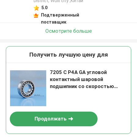
District, Wuxi city ,Китай
5.0
Подтверженный
поставщик
Осмотрите больше
Получить лучшую цену для
7205 C P4A GA угловой
контактный шаровой
подшипник со скоростью
28000 оборотов в минуту,
точностью P4A и стальными
шарами G5 для
моторизированных
Продолжать
шпинделей