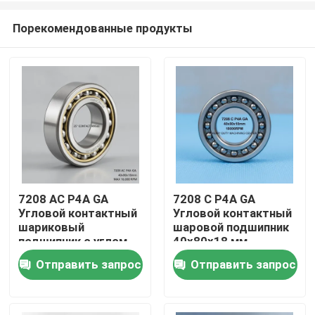
Порекомендованные продукты
7208 AC P4A GA
7208 C P4A GA
Угловой контактный
Угловой контактный
Дом
шариковый
шаровой подшипник
подшипник с углом
40x80x18 мм
соприкосновения 25°
18000RPM для
Отправить запрос
Отправить запрос
Продукты
40x80x18 мм для
тяжелого центра
16000 оборотов в
обработки
минуту CNC-
О нас
шпинделей