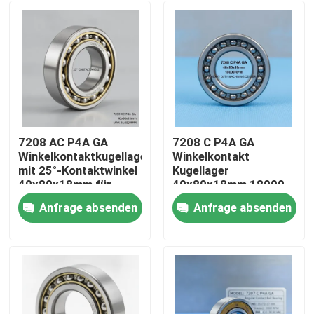
7208 AC P4A GA
7208 C P4A GA
Winkelkontaktkugellager
Winkelkontakt
mit 25°-Kontaktwinkel
Kugellager
40x80x18mm für
40x80x18mm 18000
16000 RPM CNC
Drehzahl pro Sekunde
Anfrage absenden
Anfrage absenden
Spindeln
für
Haus
Hochleistungsmaschinen
Produkte
Über uns