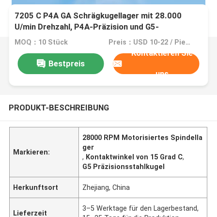
7205 C P4A GA Schrägkugellager mit 28.000
U/min Drehzahl, P4A-Präzision und G5-
Stahlkugeln für motorisierte Spindeln
MOQ：10 Stück
Preis：USD 10-22 / Piece
Kontaktieren Sie
Bestpreis
uns
PRODUKT-BESCHREIBUNG
28000 RPM Motorisiertes Spindella
ger
Markieren:
,
Kontaktwinkel von 15 Grad C
,
G5 Präzisionsstahlkugel
Herkunftsort
Zhejiang, China
3–5 Werktage für den Lagerbestand,
Lieferzeit