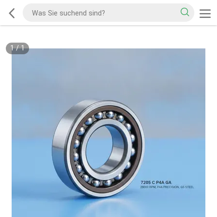
1
/
1