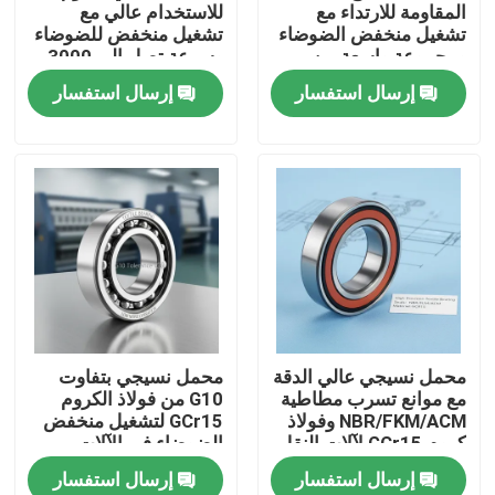
المقاومة للارتداء مع
للاستخدام عالي مع
تشغيل منخفض الضوضاء
تشغيل منخفض للضوضاء
ومجموعة واسعة من
وسرعة تصل إلى 3000
درجات الحرارة من -40
دورة في الدقيقة للتوصيل
إرسال استفسار
إرسال استفسار
°C إلى 120 °C
والأدوات
مسكن
محمل نسيجي عالي الدقة
محمل نسيجي بتفاوت
مع موانع تسرب مطاطية
G10 من فولاذ الكروم
منتجات
NBR/FKM/ACM وفولاذ
GCr15 لتشغيل منخفض
كروم GCr15 لآلات النقل
الضوضاء في الآلات
النسيجية
إرسال استفسار
إرسال استفسار
معلومات عنا