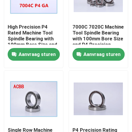
High Precision P4
7000C 7020C Machine
Rated Machine Tool
Tool Spindle Bearing
Spindle Bearing with
with 100mm Bore Size
100mm Bore Size and
and P4 Precision
1000RPM-60000RPM
Rating for High
Aanvraag sturen
Aanvraag sturen
Speed
Performance
Huis
Producten
Single Row Machine
P4 Precision Rating
Ongeveer ons