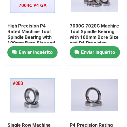
High Precision P4
7000C 7020C Machine
Rated Machine Tool
Tool Spindle Bearing
Spindle Bearing with
with 100mm Bore Size
100mm Bore Size and
and P4 Precision
1000RPM-60000RPM
Rating for High
Enviar inquérito
Enviar inquérito
Speed
Performance
Casa
Produtos
Single Row Machine
P4 Precision Rating
Sobre nós