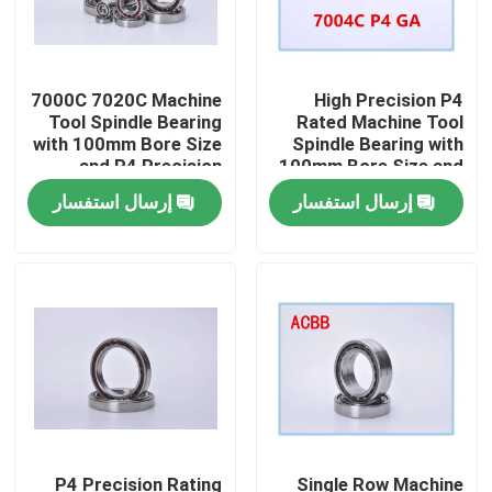
7000C 7020C Machine
High Precision P4
Tool Spindle Bearing
Rated Machine Tool
with 100mm Bore Size
Spindle Bearing with
and P4 Precision
100mm Bore Size and
Rating for High
1000RPM-60000RPM
إرسال استفسار
إرسال استفسار
Performance
Speed
مسكن
منتجات
P4 Precision Rating
Single Row Machine
معلومات عنا