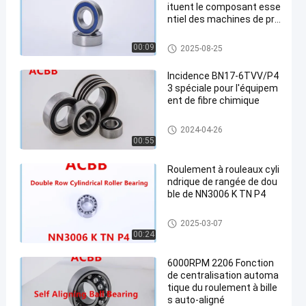
ituent le composant esse
ntiel des machines de pré
cision
Roulements à billes minuscul
00:09
2025-08-25
es
Incidence BN17-6TVV/P4
3 spéciale pour l'équipem
ent de fibre chimique
Incidence de textile
2024-04-26
00:55
Roulement à rouleaux cyli
ndrique de rangée de dou
ble de NN3006 K TN P4
Roulement à rouleaux cylindri
2025-03-07
que de double rangée
00:24
6000RPM 2206 Fonction
de centralisation automa
tique du roulement à bille
s auto-aligné