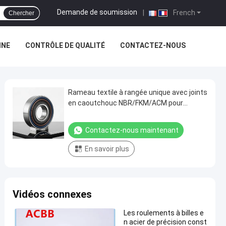
Demande de soumission
|
French
Chercher
INE
CONTRÔLE DE QUALITÉ
CONTACTEZ-NOUS
Rameau textile à rangée unique avec joints
en caoutchouc NBR/FKM/ACM pour
applications à grande vitesse jusqu'à 3000
tr/min
Contactez-nous maintenant
En savoir plus
Vidéos connexes
Les roulements à billes e
n acier de précision const