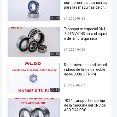
componentes esenciales
para las máquinas de pre
cisión
Rodamientos minúsculos
00:09
2025-08-25
Transporte especial BN1
7-6TVV/P43 para el equip
o de la fibra química
Transporte de la materia textil
2024-04-26
00:55
Rodamiento de rodillos cil
índrico de la fila del doble
de NN3006 K TN P4
Rodamiento de rodillos cilíndri
2025-03-07
co de la fila doble
00:24
7014 transportes del eje
de la máquina del CNC del
ACD P4A PBC