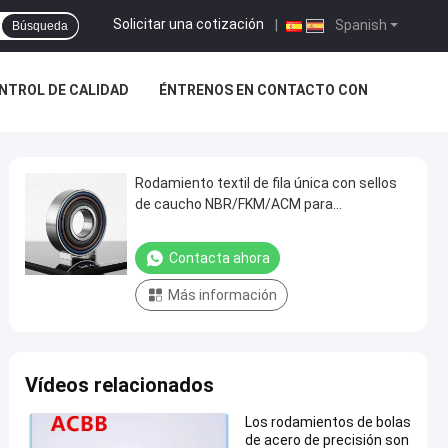
Solicitar una cotización
|
Spanish
Búsqueda
NTROL DE CALIDAD
ÉNTRENOS EN CONTACTO CON
Rodamiento textil de fila única con sellos
de caucho NBR/FKM/ACM para
aplicaciones de alta velocidad de hasta
3000 RPM
Contacta ahora
Más información
Vídeos relacionados
Los rodamientos de bolas
de acero de precisión son