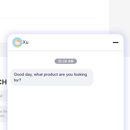
Xu
11:16 AM
Good day, what product are you looking 
for?
CHRICHT HINTERLASSEN