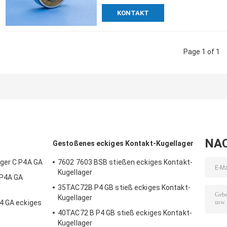
KONTAKT
Page 1 of 1
NA
Gestoßenes eckiges Kontakt-Kugellager
ager C P4A GA
7602 7603 BSB stießen eckiges Kontakt-
Kugellager
 P4A GA
35TAC72B P4 GB stieß eckiges Kontakt-
Kugellager
4 GA eckiges
40TAC72 B P4 GB stieß eckiges Kontakt-
Kugellager