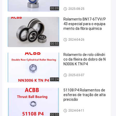
Rolamentos de esferas minús
00:09
2025-08-25
culos
Rolamento BN17-6TVV/P
43 especial para o equipa
mento da fibra química
Rolamento de matéria têxtil
2024-04-26
00:55
Rolamento de rolo cilíndri
co da fileira do dobro de N
N3006 K TN P4
Rolamento de rolo cilíndrico d
2025-03-07
a fileira dobro
00:24
51108 P4 Rolamentos de
esferas de tração de alta
precisão
Rolamentos de esferas feitos
2024-04-11
sob encomenda
00:55