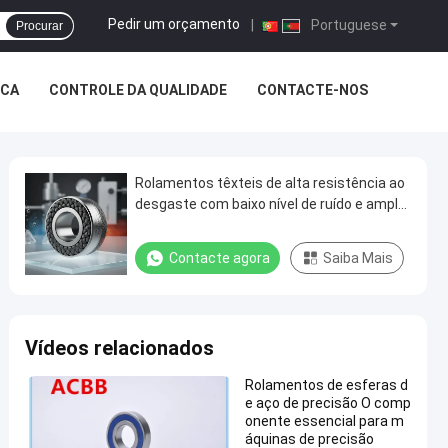
Pedir um orçamento
|
Portuguese
Procurar
ICA
CONTROLE DA QUALIDADE
CONTACTE-NOS
Rolamentos têxteis de alta resistência ao
desgaste com baixo nível de ruído e amplo
intervalo de temperatura -40°C a 120°C
Contacte agora
Saiba Mais
Vídeos relacionados
Rolamentos de esferas d
e aço de precisão O comp
onente essencial para m
áquinas de precisão