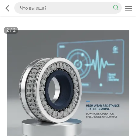
2
/
2