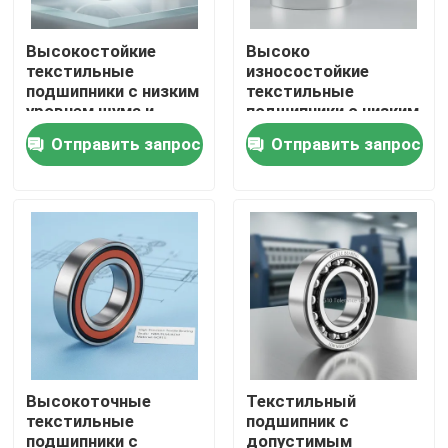
Высокостойкие
Высоко
текстильные
износостойкие
подшипники с низким
текстильные
уровнем шума и
подшипники с низким
широким диапазоном
уровнем шума и
Отправить запрос
Отправить запрос
температур от -40°C
скоростью до 3000
до 120°C
оборотов в минуту
для трансмиссии и
приборов
Дом
Продукты
Высокоточные
Текстильный
текстильные
подшипник с
подшипники с
допустимым
О нас