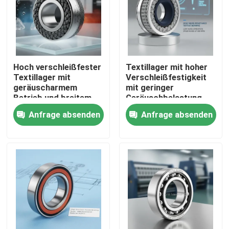
Hoch verschleißfester
Textillager mit hoher
Textillager mit
Verschleißfestigkeit
geräuscharmem
mit geringer
Betrieb und breitem
Geräuschbelastung
Temperaturbereich
und Geschwindigkeit
Anfrage absenden
Anfrage absenden
von -40 °C bis 120 °C
bis zu 3000
Umdrehungen pro
Minute für Getriebe
und Instrumente
Haus
Produkte
Über uns