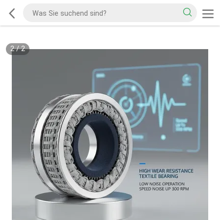
2
/
2