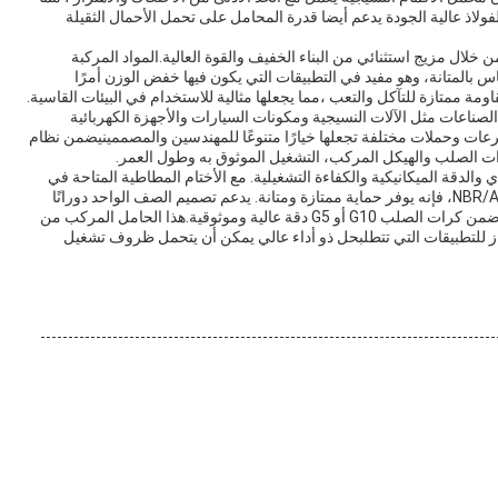
اذ عالية الجودة يدعم أيضا قدرة المحامل على تحمل الأحمال الثقيلة
لال مزيج استثنائي من البناء الخفيف والقوة العالية.المواد المركبة
المتانة، وهو مفيد في التطبيقات التي يكون فيها خفض الوزن أمرًا
ومة ممتازة للتآكل والتعب ،مما يجعلها مثالية للاستخدام في البيئات القاسية.
صناعات مثل الآلات النسيجية ومكونات السيارات والأجهزة الكهربائية
عات وحملات مختلفة تجعلها خيارًا متنوعًا للمهندسين والمصممينيضمن نظام
ات الصلب والهيكل المركب، التشغيل الموثوق به وطول العمر.
ادي والدقة الميكانيكية والكفاءة التشغيلية. مع الأختام المطاطية المتاحة في
NBR أو FKM أو ACM ،مع مزيج من مواد NBR/ACM/FKM+SPCC، فإنه يوفر حماية ممتازة ومتانة. يدعم تصميم الصف الواحد دورانًا
سلسًا بسرعة تصل إلى 3000 دورة في الدقيقة ، في حين تضمن كرات الصلب G10 أو G5 دقة عالية وموثوقية.هذا الحامل المركب من
ز للتطبيقات التي تتطلبحل ذو أداء عالي يمكن أن يتحمل ظروف تشغيل