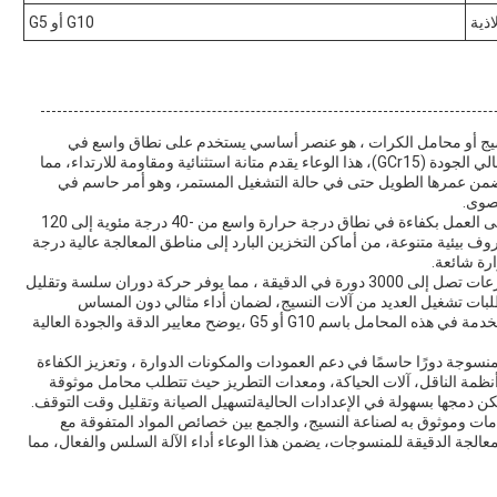
اذية
G10 أو G5
نسيج أو محامل الكرات ، هو عنصر أساسي يستخدم على نطاق واسع في
مختلف تطبيقات آلات النسيج.المصنوع من الصلب الكروم عالي الجودة (GCr15)، هذا الوعاء يقدم متانة استثنائية ومقاومة للارتداء، مما
ية تضمن عمرها الطويل حتى في حالة التشغيل المستمر، وهو أمر حاسم في
صوى.
إحدى المزايا الرئيسية لحامل الغطاء النسيجي هي قدرته على العمل بكفاءة في نطاق درجة حرارة واسع من -40 درجة مئوية إلى 120
ف بيئية متنوعة، من أماكن التخزين البارد إلى مناطق المعالجة عالية درجة
رة شائعة.
تم تصميم المحامل القائمة على المنسوجات للتعامل مع سرعات تصل إلى 3000 دورة في الدقيقة ، مما يوفر حركة دوران سلسة وتقليل
لبات تشغيل العديد من آلات النسيج، لضمان أداء مثالي دون المساس
بالسلامة أو سلامة المحامل. يتم تصنيف كرات الفولاذ المستخدمة في هذه المحامل باسم G10 أو G5 ،يوضح معايير الدقة والجودة العالية
سوجة دورًا حاسمًا في دعم العمودات والمكونات الدوارة ، وتعزيز الكفاءة
ثل أنظمة الناقل، آلات الحياكة، ومعدات التطريز حيث تتطلب محامل موثوقة
كن دمجها بسهولة في الإعدادات الحاليةلتسهيل الصيانة وتقليل وقت التوقف.
مات وموثوق به لصناعة النسيج، والجمع بين خصائص المواد المتفوقة مع
معالجة الدقيقة للمنسوجات، يضمن هذا الوعاء أداء الآلة السلس والفعال، مما