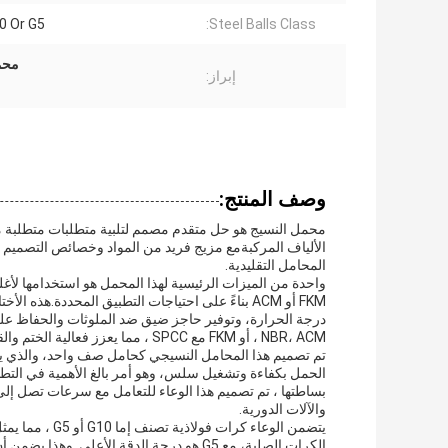
0 Or G5
Steel Balls Class:
محم
إبراز:
وصف المنتج:
محمل النسيج هو حل متقدم مصمم لتلبية متطلبات متطلبة من
الألياف المركبةمع مزيج فريد من المواد وخصائص التصميم ،
المحامل التقليدية.
FKM أو ACM بناءً على احتياجات التطبيق المحددة.هذ
درجة الحرارة، وتوفير حاجز ضيق ضد الملوثات والحفاظ على
NBR، ACM ، أو FKM مع SPCC ، مما يعزز فعالية الختم والقوة الميكانيكية ، مما يجعل المحمل مناسبًا لظروف العمل الصارمة.
تم تصميم هذا المحامل النسيجي كحامل صف واحد، والذي يسه
الحمل بكفاءة وتشغيل سلس، وهو أمر بالغ الأهمية في التطب
والآلات الدورية.
الكرات الصلبة، مع G5 هو درجة الدقة الأعلى.