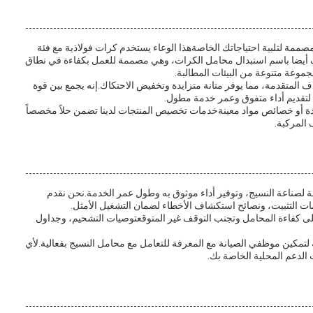
ممة لتلبية احتياجاتك الخاصةهذا الوعاء يستخدم كرات فولاذية مع فئة
ه. المعروف أيضا باسم استبدال محامل الكرات، وهي مصممة للعمل بكفاءة في نطاق
ف المتقدمة، مما يوفر متانة متزايدة وتخفيض الاحتكاك.إنه يجمع بين قوة
 أو خصائص مواد معينةخدمات تخصيص المنتجات لدينا تضمن حلاً مخصصاً
 المركبة.
ة لصناعة النسيج، وتوفير أداء موثوق به وطول عمر الخدمة.نحن نقدم
مات التثبيت، ونصائح استكشاف الأخطاء لضمان التشغيل الأمثل.
كفاءة المحامل وتجنب التوقف غير المتوقعتوصيات التشحيم، وجداول
لتمكين موظفي الصيانة مع المعرفة للتعامل مع محامل النسيج بفعالية.لأي
الدعم المحلية الخاصة بك.