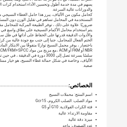
يسهم في مدة خدمة أطول وتحسين الأداء.استخدام كرات الفول
والدورانات عالية السرعة.
كحامل مكون من الألياف، يبرز هذا حامل الغطاء النسيجي من خ
المستخدمة في المحامل تساهم في تقليل الوزن دون المساس ب
ضروريًا. علاوة على ذلك ، توفر الطبيعة المركبة للمحامل مقا
يتم استخدام محامل الأكمام النسيجية على نطاق واسع في ال
والأدوات الدقيقة.قدرتها على الحفاظ على أدائها في ظل سر
الختم الفعال للمحامل، جنبا إلى جنب مع جودة عالية من كر
باختصار ، يوفر محمل النسيج توازنًا متفوقًا بين الابتكار الم
الألياف، وخاصة في شكل حمالة غطاء النسيج، هو خيار ممتا
صعبة.
الخصائص:
اسم المنتج: محملات النسيج
مواد الصلب: الصلب الكروم، Gcr15
فئة الكرات الفولاذية: G10 أو G5
مقاومة الارتداء: عالية
ميزة: دقة عالية
عدد الصفوف: واحد