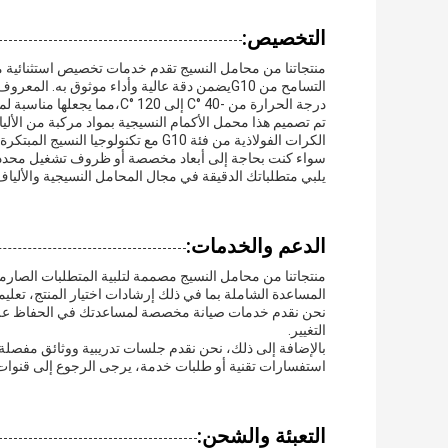
التخصيص:
منتجاتنا من محامل النسيج تقدم خدمات تخصيص استثنائية مص
التسامح من G10يضمن دقة عالية وأداء موثوق ب
درجة الحرارة من -40 °C إلى 120 °C،مما يجعلها مناسبة لمجموعة متنوعة من البيئات المطالبة.
تم تصميم هذا محمل الأكمام النسيجية بمواد مركبة من الأليا
الكرات الفولاذية من فئة G10 مع تكنولوجيا النسيج المبتكرة لتقديم أداء متفوق وعمر خدمة مطول.
سواء كنت بحاجة إلى أبعاد مخصصة أو ظروف تشغيل محددة
يلبي متطلباتك الدقيقة في مجال المحامل النسيجية والألياف
الدعم والخدمات:
منتجاتنا من محامل النسيج مصممة لتلبية المتطلبات الصارم
المساعدة الشاملة بما في ذلك إرشادات اختيار المنتج، تعلي
نحن نقدم خدمات صيانة مخصصة لمساعدتك في الحفاظ على 
التغيير.
بالإضافة إلى ذلك، نحن نقدم جلسات تدريبية ووثائق مفصلة 
استفسارات تقنية أو طلبات خدمة، يرجى الرجوع إلى قنوات 
التعبئة والشحن: