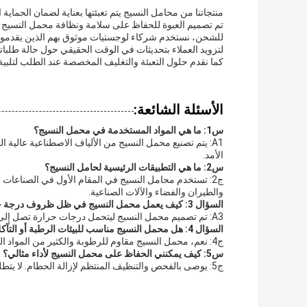
منتجاتنا من محامل النسيج يتم تعبئتها بعناية لضمان الحماية
تم تصميم العبوة للحفاظ على سلامة ونظافة محمل النسيج ، وح
للشحن، نستخدم شركاء لوجستيات موثوق بهم الذين يقدمون 
لتزويد العملاء بتحديثات في الوقت الحقيقي حول حالة طلبات
كما نقدم حلول التعبئة والتغليف المخصصة عند الطلب لتلبية 
الأسئلة الشائعة:
س1: ما هي المواد المستخدمة في محمل النسيج؟
A1: يتم تصنيع محمل النسيج من الألياف الاصطناعية عالية 
الأمد.
س2: ما هي التطبيقات الرئيسية لحامل النسيج؟
ج2: تستخدم محامل النسيج في المقام الأول في الصناعات 
والطيران والفضاء والآلات الصناعية.
السؤال 3: كيف يعمل محمل النسيج في ظل ظروف درجة حرارة عالية؟
A3: تم تصميم محمل النسيج ليتحمل درجات حرارة تصل إلى 150 درجة مئوية دون المساس بسلامته الهيكلية أو أدائها.
السؤال 4: هل محمل النسيج مناسب للبيئات الرطبة أو التآكل؟
ج4: نعم، محمل النسيج مقاوم للرطوبة والكثير من المواد الكيميائية، مما يجعله مناسبًا للاستخدام في البيئات الرطبة أو التآكل الخفيف.
س5: كيف يمكنني الحفاظ على محمل النسيج لأداء مثالي؟
ج5: يوصى بالفحص والتنظيف المنتظم لإزالة الحطام. لا يتطلب حمالة النسيج عادةً تزيينًا إضافيًا بسبب خصائصها المزينة ذاتياً.