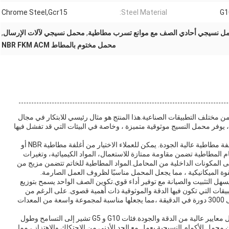
Chrome Steel,Gcr15
Steel Material:
G1
ل نسيجي أحادي الصف مع موانع تسرب مطاطية
,
محمل نسيجي لآلات الإرسال
,
محمل مختوم بالمطاط NBR FKM ACM
 مختلف التطبيقات الصناعية.هذا المنتج هو مثال رئيسي للابتكار في مجال
 يوفر محمل النسيج موثوقية متميزة ، وخاصة في البيئات التي قد تفشل فيها
واحدة من الميزات الرئيسية لهذا المحمل هو استخدامها لأغلفة مطاطية عالية الجودة. يمكن للعملاء الاختيار من أغلفة مطاطية NBR أو
ه الأختام المطاطية تضمن مقاومة ممتازة للاستعمال، المواد الكيميائية، وتغيرات
 المكونات الداخلية من المحامل.المواد المطاطية للخاتم تتضمن مزيج من
ل التثبيت والصيانة مع توفير أداء قوي.تكوين الصف الواحد يسمح بتوزيع
يقات التي تكون فيها الدقة والموثوقية ذات أهمية قصوى. على الرغم من
بساطتها ، تم تصميم هذا الوعاء للتعامل مع سرعات تصل إلى 3000 دورة في الدقيقة ،مما يجعلها مناسبة لمجموعة واسعة من المعدات
يتضمن الوعاء كرات فولاذية تصنف إما G10 أو G5 ، مما يمثل معايير عالية من الدقة والجودة.فئات G10 و G5 تشير إلى التسامح وطول
 وهذا يضمن أن محمل الأكمام النسيجية يعمل مع الحد الأدنى من الاحتكاك والاهتزاز ، مما