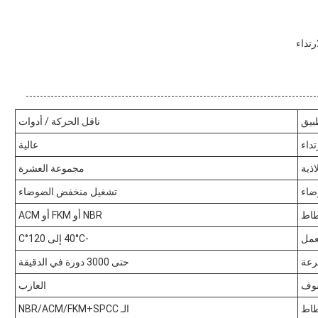
تداء
بيق
ناقل الحركة / أدوات
تداء
عالية
ذية
مجموعة العشرة
ضاء
تشغيل منخفض الضوضاء
طاط
NBR أو FKM أو ACM
عمل
-40°C إلى 120°C
رعة
حتى 3000 دورة في الدقيقة
فوف
العازب
طاط
الـ NBR/ACM/FKM+SPCC