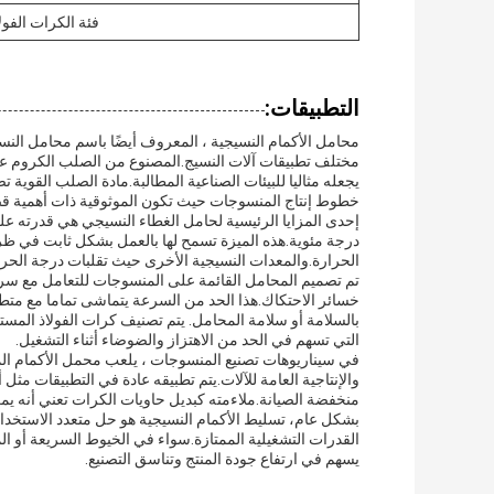
فئة الكرات الفول
التطبيقات:
محامل الأكمام النسيجية ، المعروف أيضًا باسم محامل ال
يجعله مثاليا للبيئات الصناعية المطالبة.مادة الصلب القو
خطوط إنتاج المنسوجات حيث تكون الموثوقية ذات أهمية ق
درجة مئوية.هذه الميزة تسمح لها بالعمل بشكل ثابت في ظرو
الحرارة.والمعدات النسيجية الأخرى حيث تقلبات درجة الحرا
خسائر الاحتكاك.هذا الحد من السرعة يتماشى تماما مع متط
التي تسهم في الحد من الاهتزاز والضوضاء أثناء التشغيل.
في سيناريوهات تصنيع المنسوجات ، يلعب محمل الأكمام المن
والإنتاجية العامة للآلات.يتم تطبيقه عادة في التطبيقات م
منخفضة الصيانة.ملاءمته كبديل حاويات الكرات تعني أنه يم
بشكل عام، تسليط الأكمام النسيجية هو حل متعدد الاستخدا
القدرات التشغيلية الممتازة.سواء في الخيوط السريعة أو ال
يسهم في ارتفاع جودة المنتج وتناسق التصنيع.