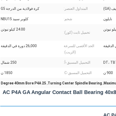
(GA)
المتداول العنصر:
كرة فولاذية من الدرجة G5
نايلون
شحم:
كلوبر سبيد NBU15
24.00 كيلو نيوتن
تحميل ثابت (كور):
الحد الأقصى للسرعة
26,000 دورة في الدقيقة
(الزيت):
التحميل المسبق-أ:
250 شمال
900 ن
التحميل المسبق-C:
1850 ن
25 Degree 40mm Bore P4A
,
Turning Center Spindle Bearing
,
Maximu
7208 AC P4A GA Angular Contact Ball Bearing 