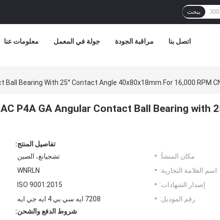
يبحث
اتصل بنا
مراقبة الجودة
جولة في المعمل
معلومات عنا
7208 AC P4A GA Angular Contact Ball Bearing wi
تفاصيل المنتج:
مكان المنشأ:
تشجيانغ، الصين
اسم العلامة التجارية:
WNRLN
إصدار الشهادات:
ISO 9001:2015
رقم الموديل:
7208 ايه سي بي 4 ايه جي ايه
شروط الدفع والشحن: