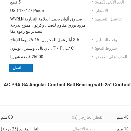
الحد الأدنى لكمية:
5 قطع
الأسعار:
USD 18-42 / Piece
تفاصيل التغليف:
صندوق ألوان يحمل العلامة التجارية WNRLN
مزود بورق مقاوم للصدأ، وكرتون مموج بدرجة
التصدير مع رغوة مقا
وقت التسليم:
3-5 أيام عمل للمخزون، 15-25 يوما للإنتاج
شروط الدفع:
T / T ، L / C ، باي بال ، ويسترن يونيون
القدرة على العرض:
25000 قطعة شهريا
اتصل
7208 AC P4A GA Angular Contact Ball Bearing with 25° Con
40 ملم
القطر الخارجي (د):
80 ملم
18 ملم
زاوية الأتصال:
التيار المتردد (25 درجة)