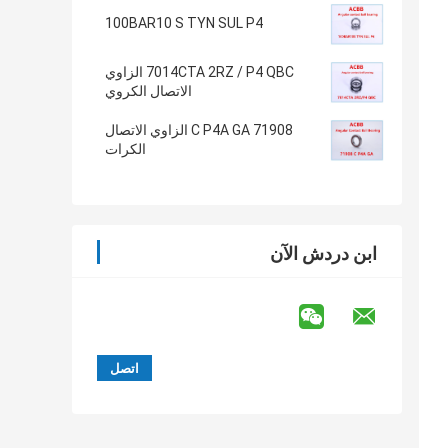
100BAR10 S TYN SUL P4
7014CTA 2RZ / P4 QBC الزاوي
الاتصال الكروي
71908 C P4A GA الزاوي الاتصال
الكرات
ابن دردش الآن