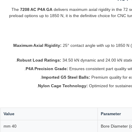
The
7208 AC P4A GA
delivers maximum axial rigidity in the 72 
preload options up to 1850 N, it is the definitive choice for CNC tu
Maximum Axial Rigidity:
25° contact angle with up to 1850 N (
Robust Load Ratings:
34.50 kN dynamic and 24.00 kN static
P4A Precision Grade:
Ensures consistent part quality w
Imported G5 Steel Balls:
Premium quality for ex
Nylon Cage Technology:
Optimized for sustaine
Value
Parameter
40 mm
Bore Diameter (