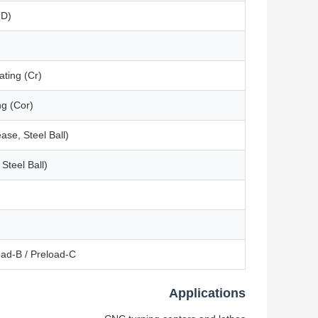
(D)
ting (Cr)
ng (Cor)
ase, Steel Ball)
 Steel Ball)
oad-B / Preload-C
Applications