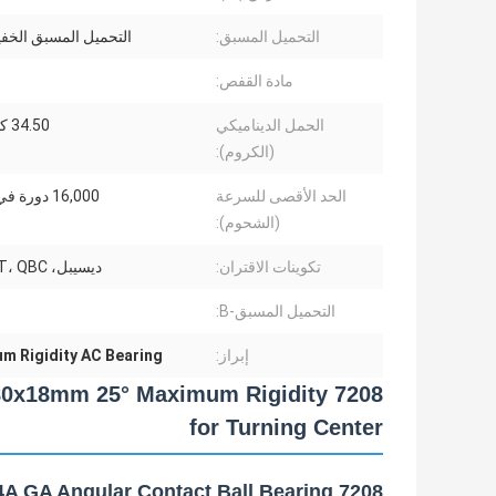
التحميل المسبق:
التحميل المسبق الخفيف 
مادة القفص:
الحمل الديناميكي
34.50 كيلو نيوتن
(الكروم):
الحد الأقصى للسرعة
16,000 دورة في الدقيقة
(الشحوم):
تكوينات الاقتران:
ديسيبل، DT، TBT، QBC
التحميل المسبق-B:
إبراز:
m Rigidity AC Bearing
40x80x18mm 25° Maximum Rigidity
for Turning Center
7208 AC P4A GA Angular Contact Ball Bearing