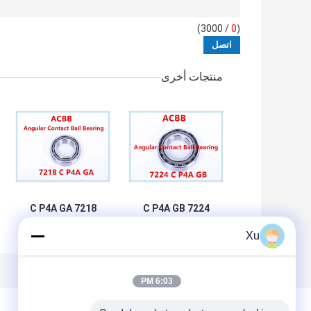
/ 3000)
0
(
منتجات أخرى
7218 C P4A GA
7224 C P4A GB
محمل كروي ملامس
تحمل تلامس زاوية
Xu
الزاوي
صلابة عالية
6:03 PM