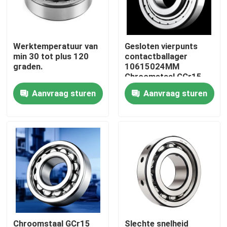
Werktemperatuur van
Gesloten vierpunts
min 30 tot plus 120
contactballager
graden.
10615024MM
Chroomstaal GCr15
Robuust onderdeel
Aanvraag sturen
Aanvraag sturen
voor zware industriële
machines
Huis
Producten
Chroomstaal GCr15
Slechte snelheid
Ongeveer ons