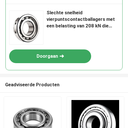
Slechte snelheid
vierpuntscontactballagers met
een belasting van 208 kN die
prestaties bieden in zware
industriële apparatuur
Doorgaan
Geadviseerde Producten