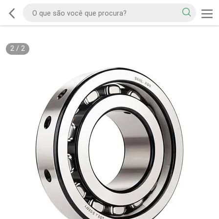
2
/
2