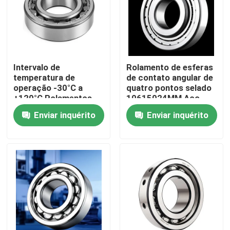
Intervalo de
Rolamento de esferas
temperatura de
de contato angular de
operação -30°C a
quatro pontos selado
+120°C Rolamentos
10615024MM Aço
de esferas de quatro
cromo GCr15
Enviar inquérito
Enviar inquérito
pontos de contato
Componente robusto
fornecem suporte e
para máquinas
reduzem o atrito nas
industriais pesadas
máquinas
Casa
Produtos
Sobre nós