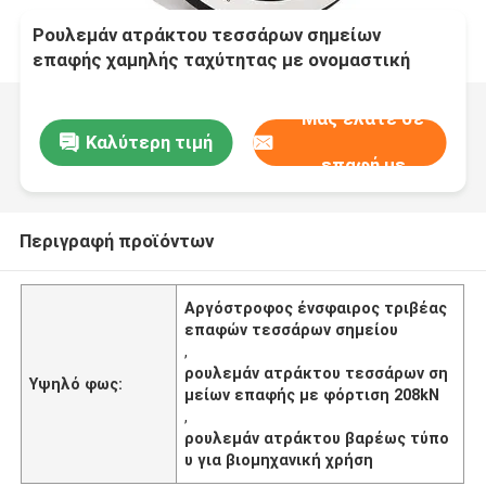
Ρουλεμάν ατράκτου τεσσάρων σημείων
επαφής χαμηλής ταχύτητας με ονομαστική
φόρτιση 208kN που παρέχει απόδοση σε
βαρέως τύπου βιομηχανικό εξοπλισμό
Μας ελάτε σε
Καλύτερη τιμή
επαφή με
Περιγραφή προϊόντων
Αργόστροφος ένσφαιρος τριβέας
επαφών τεσσάρων σημείου
,
ρουλεμάν ατράκτου τεσσάρων ση
Υψηλό φως:
μείων επαφής με φόρτιση 208kN
,
ρουλεμάν ατράκτου βαρέως τύπο
υ για βιομηχανική χρήση