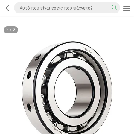
2
/
2