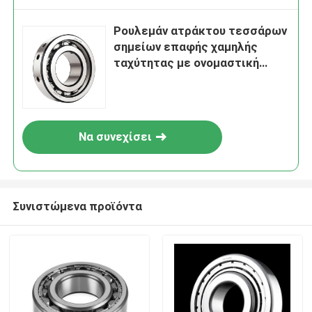
Ρουλεμάν ατράκτου τεσσάρων
σημείων επαφής χαμηλής
ταχύτητας με ονομαστική
φόρτιση 208kN που παρέχει
απόδοση σε βαρέως τύπου
βιομηχανικό εξοπλισμό
Να συνεχίσει
Συνιστώμενα προϊόντα