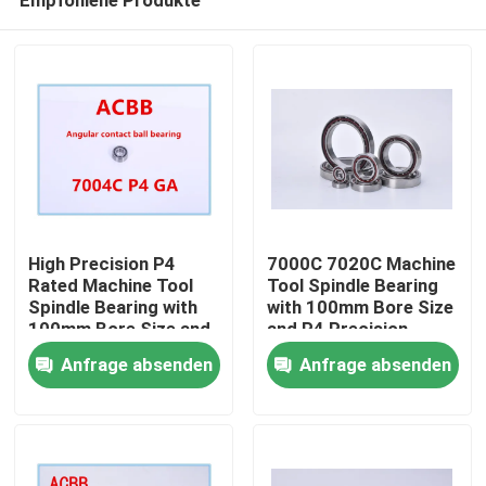
High Precision P4
7000C 7020C Machine
Rated Machine Tool
Tool Spindle Bearing
Spindle Bearing with
with 100mm Bore Size
100mm Bore Size and
and P4 Precision
Haus
1000RPM-60000RPM
Rating for High
Anfrage absenden
Anfrage absenden
Speed
Performance
Produkte
Über uns