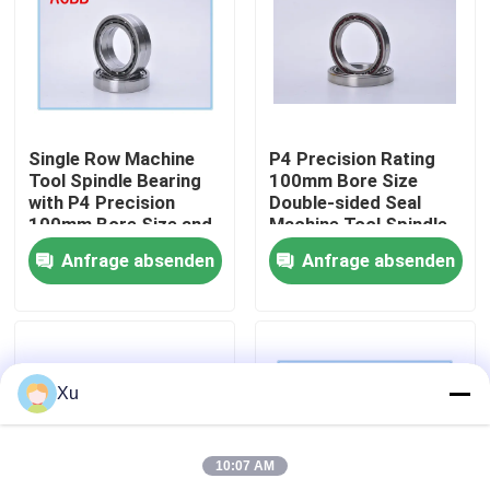
Fabrik-Ausflug
Qualitätskontrolle
Single Row Machine
P4 Precision Rating
Tool Spindle Bearing
100mm Bore Size
Treten Sie mit uns in Verbindung
with P4 Precision
Double-sided Seal
100mm Bore Size and
Machine Tool Spindle
Intermediate Preload
Bearing Angular
Anfrage absenden
Anfrage absenden
Contact Ball Bearing
Eckiges Kontakt-Kugellager
Gestoßenes eckiges Kontakt-Kugellager
Xu
Keramische Kugellager
10:07 AM
Doppeltes Reihen-Zylinderrollenlager