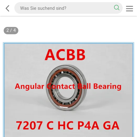
2
/
4