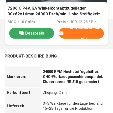
7206 C P4A GA Winkelkontaktkugellager
30x62x16mm 24000 Dreh/min. Hohe Steifigkeit
für CNC-Werkzeugmaschinen
MOQ：10 Stück
Preis：USD 12-28 / Piece
Kontaktieren Sie
Bestpreis
uns
PRODUKT-BESCHREIBUNG
24000 RPM Hochsteifegehälter
,
Markieren:
CNC-Werkzeugmaschinenspindel
,
Kluberspeed NBU15 geschmiert
Herkunftsort
Zhejiang, China
3–5 Werktage für den Lagerbestand,
Lieferzeit
15–25 Tage für die Produktion