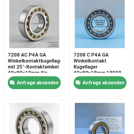
7208 AC P4A GA
7208 C P4A GA
Winkelkontaktkugellager
Winkelkontakt
mit 25°-Kontaktwinkel
Kugellager
40x80x18mm für
40x80x18mm 18000
16000 RPM CNC
Drehzahl pro Sekunde
Anfrage absenden
Anfrage absenden
Spindeln
für
Hochleistungsmaschinen
Haus
Produkte
Über uns