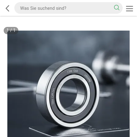
1
/
1