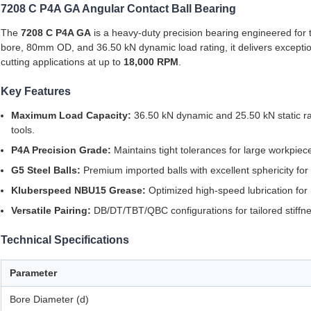
7208 C P4A GA Angular Contact Ball Bearing
The
7208 C P4A GA
is a heavy-duty precision bearing engineered for 
bore, 80mm OD, and 36.50 kN dynamic load rating, it delivers exception
cutting applications at up to
18,000 RPM
.
Key Features
Maximum Load Capacity:
36.50 kN dynamic and 25.50 kN static ra
tools.
P4A Precision Grade:
Maintains tight tolerances for large workpiec
G5 Steel Balls:
Premium imported balls with excellent sphericity for
Kluberspeed NBU15 Grease:
Optimized high-speed lubrication for
Versatile Pairing:
DB/DT/TBT/QBC configurations for tailored stiffne
Technical Specifications
Parameter
Bore Diameter (d)