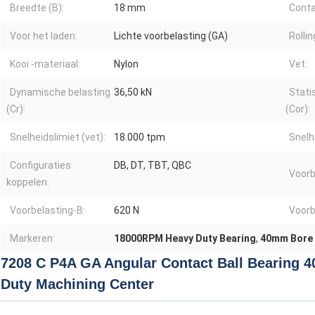
Breedte (B):
18 mm
Conta
Voor het laden:
Lichte voorbelasting (GA)
Rolli
Kooi -materiaal:
Nylon
Vet:
Dynamische belasting
36,50 kN
Stati
(Cr):
(Cor):
Snelheidslimiet (vet):
18.000 tpm
Snelhe
Configuraties
DB, DT, TBT, QBC
Voorb
koppelen:
Voorbelasting-B:
620 N
Voorb
Markeren:
18000RPM Heavy Duty Bearing
,
40mm Bore 
7208 C P4A GA Angular Contact Ball Bearing
Duty Machining Center