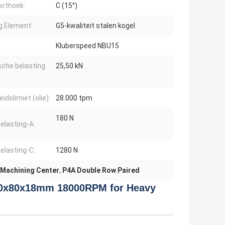
cthoek:
C (15°)
ng Element:
G5-kwaliteit stalen kogel
Kluberspeed NBU15
sche belasting
25,50 kN
idslimiet (olie):
28.000 tpm
180 N
elasting-A:
elasting-C:
1280 N
Machining Center
,
P4A Double Row Paired
 40x80x18mm 18000RPM for Heavy