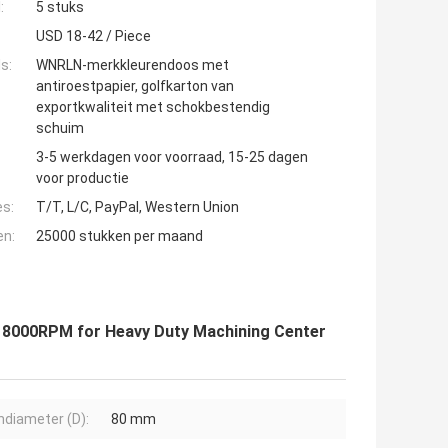
:
5 stuks
USD 18-42 / Piece
s:
WNRLN-merkkleurendoos met
antiroestpapier, golfkarton van
exportkwaliteit met schokbestendig
schuim
3-5 werkdagen voor voorraad, 15-25 dagen
voor productie
es:
T/T, L/C, PayPal, Western Union
en:
25000 stukken per maand
18000RPM for Heavy Duty Machining Center
ndiameter (D):
80 mm