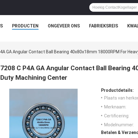
IS
PRODUCTEN
ONGEVEER ONS
FABRIEKSREIS
KWAL
4A GA Angular Contact Ball Bearing 40x80x18mm 18000RPM For Heavy
7208 C P4A GA Angular Contact Ball Bearing
Duty Machining Center
Productdetails:
Plaats van herko
Merknaam:
Certificering:
Modelnummer:
Betalen & Verzen