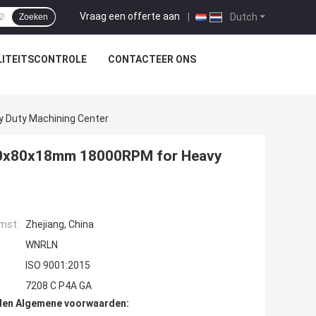
Vraag een offerte aan
|
Dutch
Zoeken
ITEITSCONTROLE
CONTACTEER ONS
 Duty Machining Center
 40x80x18mm 18000RPM for Heavy
mst:
Zhejiang, China
WNRLN
ISO 9001:2015
7208 C P4A GA
den Algemene voorwaarden: