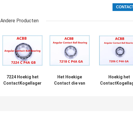
Andere Producten
7224 Hoekig het
Het Hoekige
Hoekig het
ContactKogellager
Contact die van
ContactKogella
van C P4A GB
7218 C P4A GA
van 7206 C P4A
Hoge Starheid
dragen