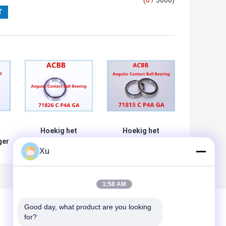
(
0
/ 3000)
Hoekig het
Hoekig het
ger
ContactKogellager
ContactKogellager
Xu
 GA
van 71826 C P4A
van 71815 C P4A
GA
GA
1:58 AM
Good day, what product are you looking 
for?