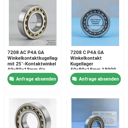
7208 AC P4A GA
7208 C P4A GA
Winkelkontaktkugellager
Winkelkontakt
mit 25°-Kontaktwinkel
Kugellager
40x80x18mm für
40x80x18mm 18000
16000 RPM CNC
Drehzahl pro Sekunde
Anfrage absenden
Anfrage absenden
Spindeln
für
Hochleistungsmaschinen
Haus
Produkte
Über uns