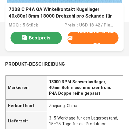
7208 C P4A GA Winkelkontakt Kugellager
40x80x18mm 18000 Drehzahl pro Sekunde für
Hochleistungsmaschinen
MOQ：5 Stück
Preis：USD 18-42 / Piece
Kontaktieren Sie
Bestpreis
uns
PRODUKT-BESCHREIBUNG
18000 RPM Schwerlastlager
,
Markieren:
40mm Bohrmaschinenzentrum
,
P4A Doppelreihe gepaart
Herkunftsort
Zhejiang, China
3–5 Werktage für den Lagerbestand,
Lieferzeit
15–25 Tage für die Produktion