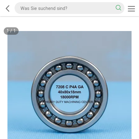
1
/
1