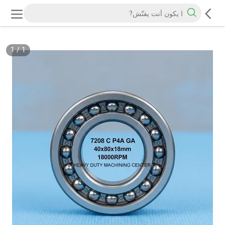
1
/
1