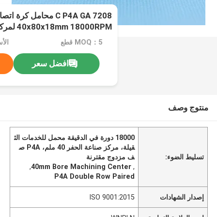
7208 C P4A GA محامل كرة 
40x80x18mm 18000RPM لمركز التصنيع الثقيل
MOQ：5 قطع
افضل سعر
منتوج وصف
18000 دورة في الدقيقة محمل للخدمات الث
قيلة، مركز صناعة الحفر 40 ملم، P4A ص
تسليط الضوء:
ف مزدوج مقترنة
,
40mm Bore Machining Center
,
P4A Double Row Paired
إصدار الشهادات
ISO 9001:2015