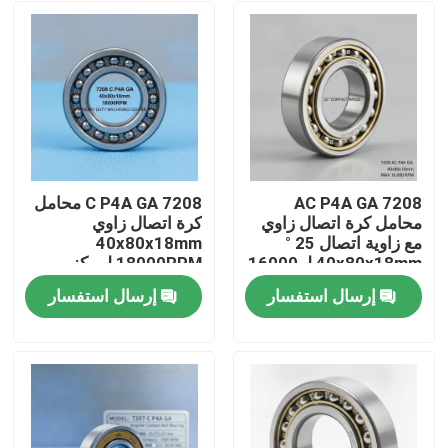
7208 AC P4A GA
7208 C P4A GA محامل
محامل كرة اتصال زاوي
كرة اتصال زاوي
مع زاوية اتصال 25 °
40x80x18mm
40x80x18mm لـ 16000
18000RPM لمركز
RPM CNC Spindles
التصنيع الثقيل
إرسال استفسار
إرسال استفسار
مسكن
منتجات
معلومات عنا